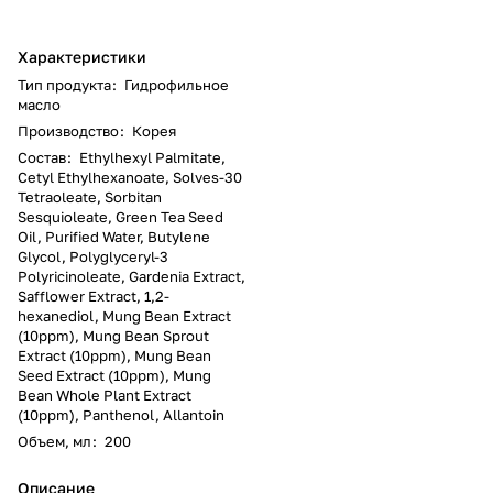
Характеристики
Тип продукта
:
Гидрофильное
масло
Производство
:
Корея
Состав
:
Ethylhexyl Palmitate,
Cetyl Ethylhexanoate, Solves-30
Tetraoleate, Sorbitan
Sesquioleate, Green Tea Seed
Oil, Purified Water, Butylene
Glycol, Polyglyceryl-3
Polyricinoleate, Gardenia Extract,
Safflower Extract, 1,2-
hexanediol, Mung Bean Extract
(10ppm), Mung Bean Sprout
Extract (10ppm), Mung Bean
Seed Extract (10ppm), Mung
Bean Whole Plant Extract
(10ppm), Panthenol, Allantoin
Объем, мл
:
200
Описание