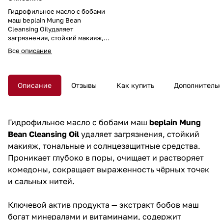
Гидрофильное масло с бобами
маш beplain Mung Bean
Cleansing Oilудаляет
загрязнения, стойкий макияж,
тональные и солнцезащитные
Все описание
средства. Проникает глубоко в
поры, очищает и растворяет
комедоны, сокращает
выраженность чёрных точек и
Описание
Отзывы
Как купить
Дополнитель
сальных нитей. Содержит масло
зелёного чая, экстракты
сафлора и гардении, пантенол.
Гидрофильное масло с бобами маш
beplain Mung
Bean Cleansing Oil
удаляет загрязнения, стойкий
макияж, тональные и солнцезащитные средства.
Проникает глубоко в поры, очищает и растворяет
комедоны, сокращает выраженность чёрных точек
и сальных нитей.
Ключевой актив продукта — экстракт бобов маш
богат минералами и витаминами, содержит