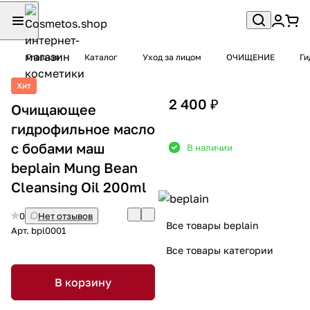
Главная
Каталог
Уход за лицом
ОЧИЩЕНИЕ
Ги
Хит
2 400 ₽
Очищающее
гидрофильное масло
с бобами маш
В наличии
beplain Mung Bean
Cleansing Oil 200ml
0
Нет отзывов
Все товары beplain
Арт.
bpl0001
Все товары категории
В корзину