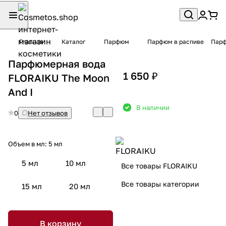
Главная
Каталог
Парфюм
Парфюм в распиве
Парф
Парфюмерная вода
1 650 ₽
FLORAIKU The Moon
And I
В наличии
0
Нет отзывов
Объем в мл:
5 мл
5 мл
10 мл
Все товары FLORAIKU
Все товары категории
15 мл
20 мл
В корзину