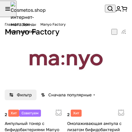
Главная
Бренды
Manyo Factory
Manyo Factory
Фильтр
Сначала популярные
Хит
Советуем
Хит
2 600 ₽
2 790 ₽
Ампульный тонер с
Омолаживающая ампула с
бифидобактериями Manyo
лизатом бифидобактерий