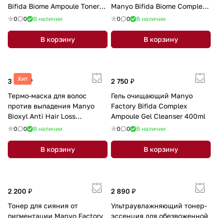
Bifida Biome Ampoule Toner
Manyo Bifida Biome Complex
400ml
Ampoule 50ml
0
0
В наличии
0
0
В наличии
В корзину
В корзину
Хит
3 000 ₽
2 750 ₽
Термо-маска для волос
Гель очищающий Manyo
против выпадения Manyo
Factory Bifida Complex
Bioxyl Anti Hair Loss
Ampoule Gel Cleanser 400ml
Treatment 200мл
0
0
В наличии
0
0
В наличии
В корзину
В корзину
2 200 ₽
2 890 ₽
Тонер для сияния от
Ультраувлажняющий тонер-
пигментации Manyo Factory
эссенция для обезвоженной