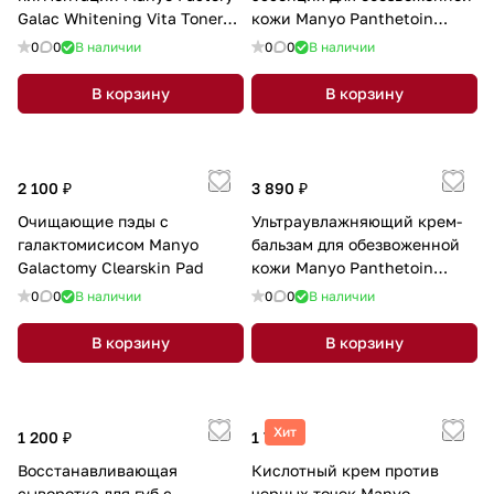
Galac Whitening Vita Toner
кожи Manyo Panthetoin
210ml
Essence Toner 200мл
0
0
В наличии
0
0
В наличии
В корзину
В корзину
2 100 ₽
3 890 ₽
Очищающие пэды с
Ультраувлажняющий крем-
галактомисисом Manyo
бальзам для обезвоженной
Galactomy Clearskin Pad
кожи Manyo Panthetoin
Enriched Balm 80мл
0
0
В наличии
0
0
В наличии
В корзину
В корзину
Хит
1 200 ₽
1 750 ₽
Восстанавливающая
Кислотный крем против
сыворотка для губ с
черных точек Manyo