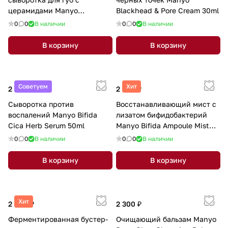
церамидами Manyo
Blackhead & Pore Cream 30ml
Treatment Lip Serum 10мл
0
0
В наличии
0
0
В наличии
В корзину
В корзину
Советуем
Хит
2 300 ₽
2 560 ₽
Сыворотка против
Восстанавливающий мист с
воспалений Manyo Bifida
лизатом бифидобактерий
Cica Herb Serum 50ml
Manyo Bifida Ampoule Mist
120ml
0
0
В наличии
0
0
В наличии
В корзину
В корзину
Хит
2 800 ₽
2 300 ₽
Ферментированная бустер-
Очищающий бальзам Manyo