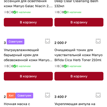
эссенция для осветления
Deep Clear Cleansing Balm
кожи Manyo Galac Niacin 2.0
132мл
Essence 50ml
0
0
В наличии
0
0
В наличии
В корзину
В корзину
Советуем
3 200 ₽
2 000 ₽
Ультраувлажняющий
Очищающий тоник для
барьерный крем для
чувствительной кожи Manyo
обезвоженной кожи Manyo
Bifida Cica Herb Toner 210ml
Panthetoin Cream 80мл
0
0
В наличии
0
0
В наличии
В корзину
В корзину
Хит
Советуем
2 800 ₽
3 400 ₽
Ночная маска с
Укрепляющая ампула на