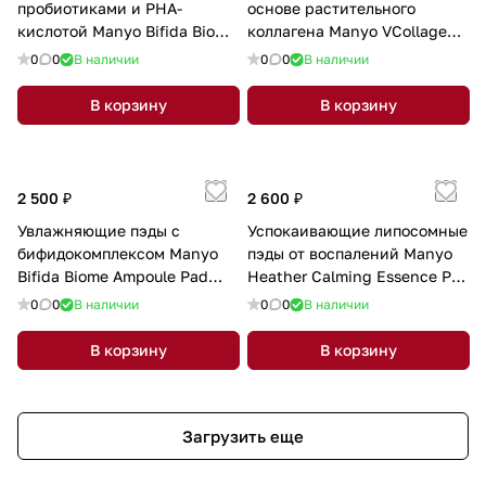
пробиотиками и PHA-
основе растительного
кислотой Manyo Bifida Biome
коллагена Manyo VCollagen
Deep Sleeping Mask 100ml
Heart Fit Ampoule 50мл
0
0
В наличии
0
0
В наличии
В корзину
В корзину
2 500 ₽
2 600 ₽
Увлажняющие пэды с
Успокаивающие липосомные
бифидокомплексом Manyo
пэды от воспалений Manyo
Bifida Biome Ampoule Pad
Heather Calming Essence Pad
70шт
60шт
0
0
В наличии
0
0
В наличии
В корзину
В корзину
Загрузить еще